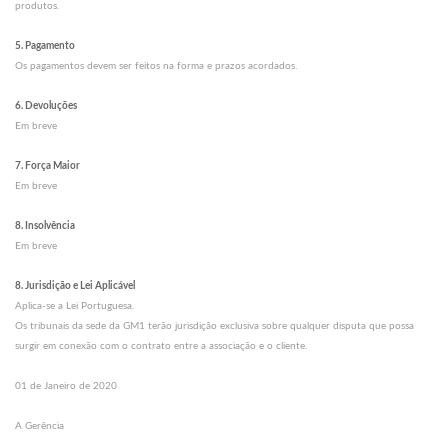
produtos.
5. Pagamento
Os pagamentos devem ser feitos na forma e prazos acordados.
6. Devoluções
Em breve
7. Força Maior
Em breve
8. Insolvência
Em breve
8. Jurisdição e Lei Aplicável
Aplica-se a Lei Portuguesa.
Os tribunais da sede da GM1 terão jurisdição exclusiva sobre qualquer disputa que possa
surgir em conexão com o contrato entre a associação e o cliente.
01 de Janeiro de 2020
A Gerência